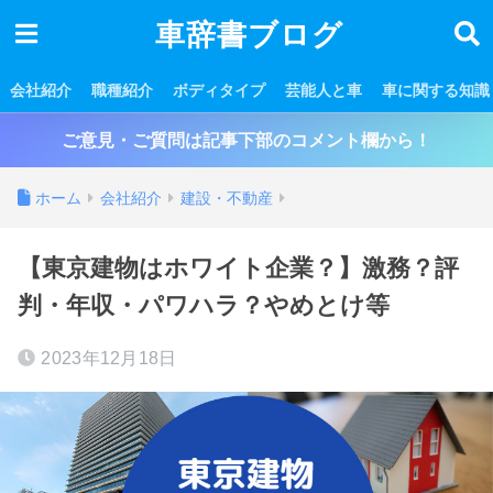
車辞書ブログ
会社紹介
職種紹介
ボディタイプ
芸能人と車
車に関する知識
ご意見・ご質問は記事下部のコメント欄から！
ホーム
会社紹介
建設・不動産
【東京建物はホワイト企業？】激務？評
判・年収・パワハラ？やめとけ等
2023年12月18日