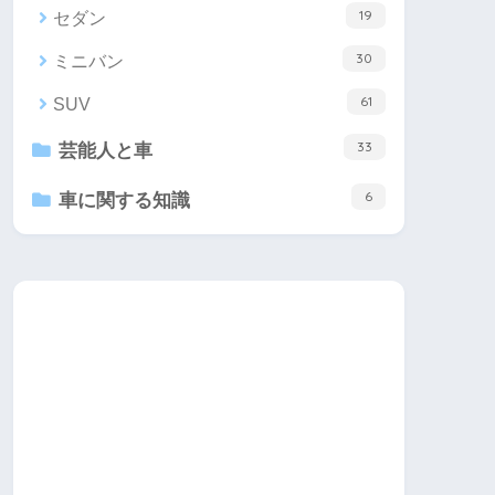
19
セダン
30
ミニバン
61
SUV
33
芸能人と車
6
車に関する知識