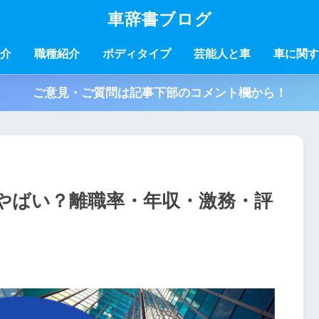
車辞書ブログ
介
職種紹介
ボディタイプ
芸能人と車
車に関す
ご意見・ご質問は記事下部のコメント欄から！
やばい？離職率・年収・激務・評