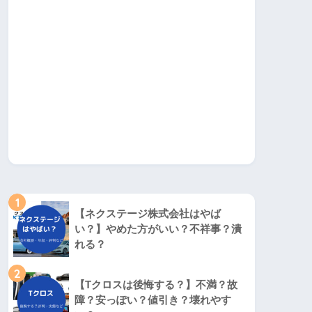
1
【ネクステージ株式会社はやば
い？】やめた方がいい？不祥事？潰
れる？
2
【Tクロスは後悔する？】不満？故
障？安っぽい？値引き？壊れやす