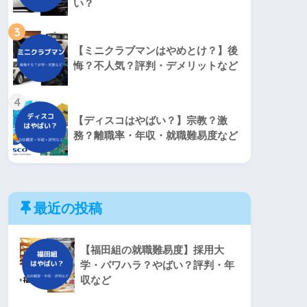
い？
3
【ミニクラブマンはやめとけ？】後
悔？不人気？評判・デメリットなど
4
【ディスコはやばい？】宗教？激
務？離職率・年収・就職難易度など
最近の投稿
【福田組の就職難易度】採用大
学・パワハラ？やばい？評判・年
収など