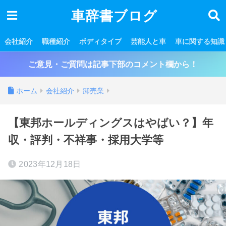
車辞書ブログ
会社紹介
職種紹介
ボディタイプ
芸能人と車
車に関する知識
ご意見・ご質問は記事下部のコメント欄から！
ホーム
会社紹介
卸売業
【東邦ホールディングスはやばい？】年
収・評判・不祥事・採用大学等
2023年12月18日