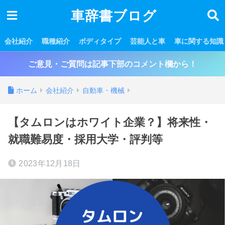
車辞書ブログ
会社紹介
職種紹介
ボディタイプ
芸能人と車
車に関する知識
ご意見・ご質問は記事下部のコメント欄から！
ホーム
会社紹介
自動車・機械
【タムロンはホワイト企業？】将来性・
就職難易度・採用大学・評判等
2023年12月18日