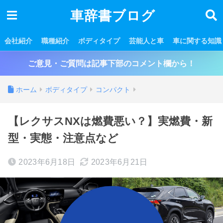
車辞書ブログ
会社紹介
職種紹介
ボディタイプ
芸能人と車
車に関する知識
ご意見・ご質問は記事下部のコメント欄から！
ホーム
ボディタイプ
コンパクト
【レクサスNXは燃費悪い？】実燃費・新
型・実態・注意点など
2023年6月18日
2023年6月21日