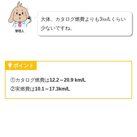
大体、カタログ燃費よりも3㎞/Lくらい
少ないですね。
管理人
ポイント
①カタログ燃費は
12.2～20.9 km/L
②実燃費は
10.1～17.3km/L