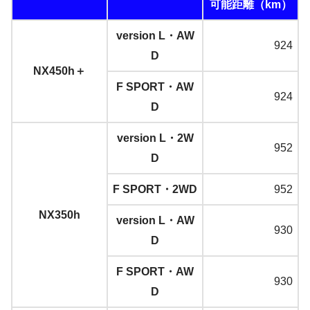
可能距離（km）
version L・AW
924
D
NX450h＋
F SPORT・AW
924
D
version L・2W
952
D
F SPORT・2WD
952
NX350h
version L・AW
930
D
F SPORT・AW
930
D