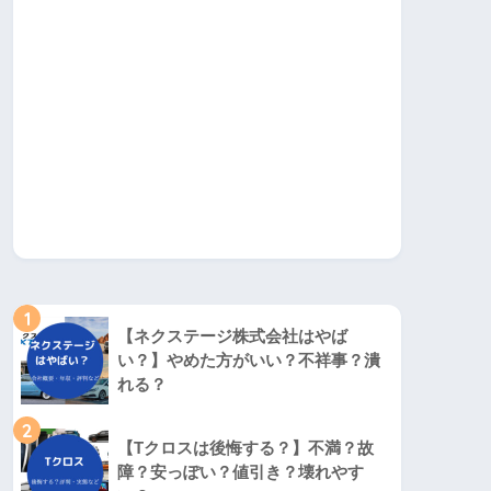
1
【ネクステージ株式会社はやば
い？】やめた方がいい？不祥事？潰
れる？
2
【Tクロスは後悔する？】不満？故
障？安っぽい？値引き？壊れやす