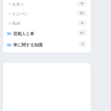
19
セダン
30
ミニバン
61
SUV
33
芸能人と車
6
車に関する知識