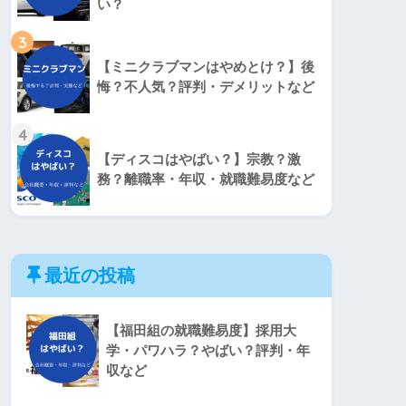
い？
3
【ミニクラブマンはやめとけ？】後
悔？不人気？評判・デメリットなど
4
【ディスコはやばい？】宗教？激
務？離職率・年収・就職難易度など
最近の投稿
【福田組の就職難易度】採用大
学・パワハラ？やばい？評判・年
収など