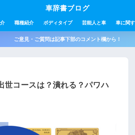
車辞書ブログ
介
職種紹介
ボディタイプ
芸能人と車
車に関す
ご意見・ご質問は記事下部のコメント欄から！
出世コースは？潰れる？パワハ