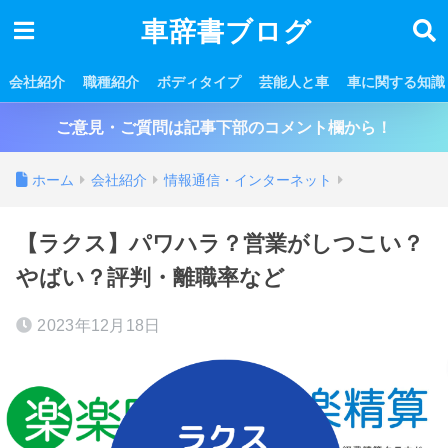
車辞書ブログ
会社紹介
職種紹介
ボディタイプ
芸能人と車
車に関する知識
ご意見・ご質問は記事下部のコメント欄から！
ホーム
会社紹介
情報通信・インターネット
【ラクス】パワハラ？営業がしつこい？
やばい？評判・離職率など
2023年12月18日