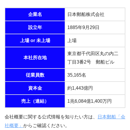
企業名
日本郵船株式会社
設立年
1885年9月29日
上場 or 未上場
上場
東京都千代田区丸の内二
本社所在地
丁目3番2号 郵船ビル
従業員数
35,165名
資本金
約1,443億円
売上（連結）
1兆6,084億1,400万円
会社概要に関する公式情報を知りたい方は、
日本郵船「会
社概要」
からご確認ください。