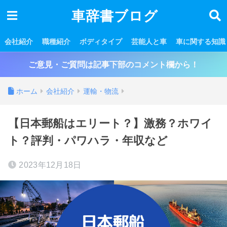
車辞書ブログ
会社紹介
職種紹介
ボディタイプ
芸能人と車
車に関する知識
ご意見・ご質問は記事下部のコメント欄から！
ホーム
会社紹介
運輸・物流
【日本郵船はエリート？】激務？ホワイ
ト？評判・パワハラ・年収など
2023年12月18日