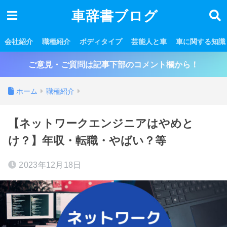
車辞書ブログ
会社紹介
職種紹介
ボディタイプ
芸能人と車
車に関する知識
ご意見・ご質問は記事下部のコメント欄から！
ホーム
職種紹介
【ネットワークエンジニアはやめと
け？】年収・転職・やばい？等
2023年12月18日