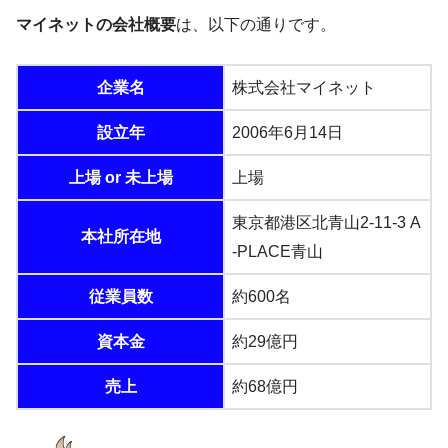
マイネットの会社概要
は、以下の通りです。
企業名
株式会社マイネット
設立年
2006年6月14日
上場 or 未上場
上場
東京都港区北青山2-11-3 A
本社所在地
-PLACE青山
従業員数
約600名
資本金
約29億円
売上
約68億円