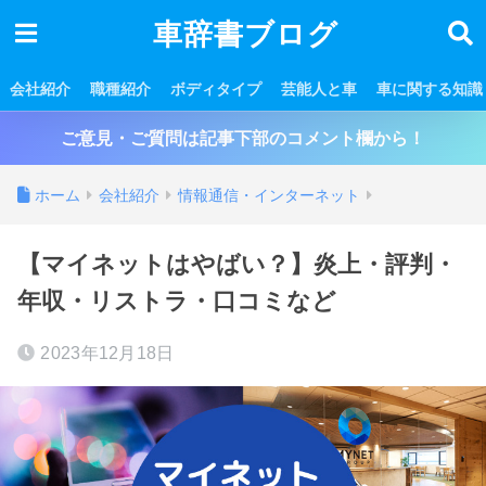
車辞書ブログ
会社紹介
職種紹介
ボディタイプ
芸能人と車
車に関する知識
ご意見・ご質問は記事下部のコメント欄から！
ホーム
会社紹介
情報通信・インターネット
【マイネットはやばい？】炎上・評判・
年収・リストラ・口コミなど
2023年12月18日