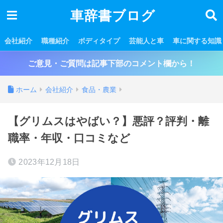
車辞書ブログ
会社紹介
職種紹介
ボディタイプ
芸能人と車
車に関する知識
ご意見・ご質問は記事下部のコメント欄から！
ホーム
会社紹介
食品・農業
【グリムスはやばい？】悪評？評判・離
職率・年収・口コミなど
2023年12月18日