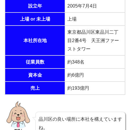
設立年
2005年7月4日
上場 or 未上場
上場
東京都品川区東品川二丁
本社所在地
目2番4号 天王洲ファー
ストタワー
従業員数
約348名
資本金
約6億円
売上
約193億円
品川区の良い場所に本社を構えています
ね。