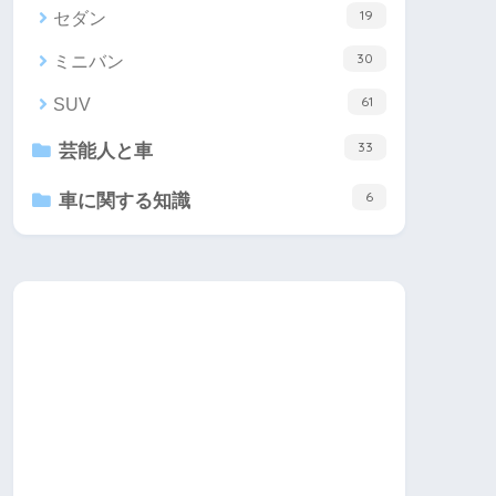
19
セダン
30
ミニバン
61
SUV
33
芸能人と車
6
車に関する知識