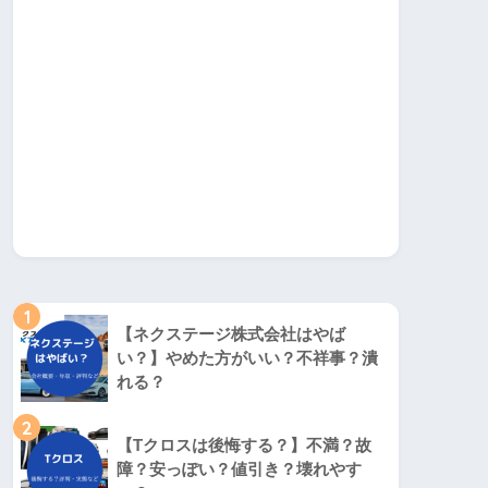
1
【ネクステージ株式会社はやば
い？】やめた方がいい？不祥事？潰
れる？
2
【Tクロスは後悔する？】不満？故
障？安っぽい？値引き？壊れやす