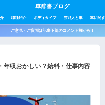
車辞書ブログ
介
職種紹介
ボディタイプ
芸能人と車
車に関す
ご意見・ご質問は記事下部のコメント欄から！
・年収おかしい？給料・仕事内容