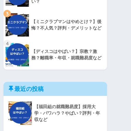
い？
3
【ミニクラブマンはやめとけ？】後
悔？不人気？評判・デメリットなど
4
【ディスコはやばい？】宗教？激
務？離職率・年収・就職難易度など
最近の投稿
【福田組の就職難易度】採用大
学・パワハラ？やばい？評判・年
収など