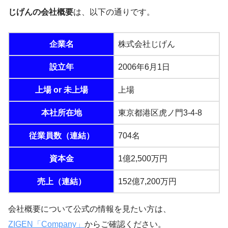
じげんの会社概要
は、以下の通りです。
企業名
株式会社じげん
設立年
2006年6月1日
上場 or 未上場
上場
本社所在地
東京都港区虎ノ門3-4-8
従業員数（連結）
704名
資本金
1億2,500万円
売上（連結）
152億7,200万円
会社概要について公式の情報を見たい方は、
ZIGEN「Company」
からご確認ください。