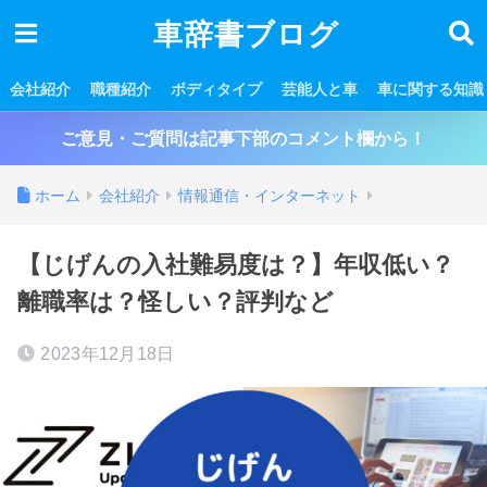
車辞書ブログ
会社紹介
職種紹介
ボディタイプ
芸能人と車
車に関する知識
ご意見・ご質問は記事下部のコメント欄から！
ホーム
会社紹介
情報通信・インターネット
【じげんの入社難易度は？】年収低い？
離職率は？怪しい？評判など
2023年12月18日