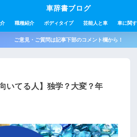
車辞書ブログ
介
職種紹介
ボディタイプ
芸能人と車
車に関す
ご意見・ご質問は記事下部のコメント欄から！
向いてる人】独学？大変？年