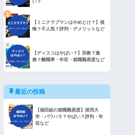
い？
3
【ミニクラブマンはやめとけ？】後
悔？不人気？評判・デメリットなど
4
【ディスコはやばい？】宗教？激
務？離職率・年収・就職難易度など
最近の投稿
【福田組の就職難易度】採用大
学・パワハラ？やばい？評判・年
収など