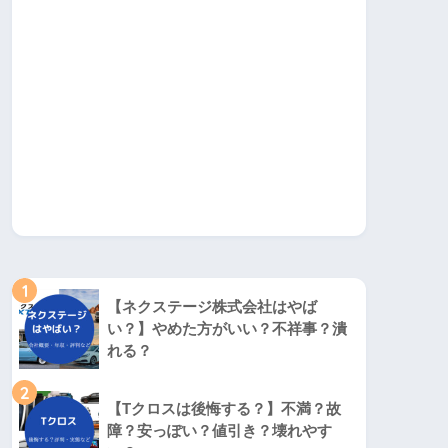
1
【ネクステージ株式会社はやば
い？】やめた方がいい？不祥事？潰
れる？
2
【Tクロスは後悔する？】不満？故
障？安っぽい？値引き？壊れやす