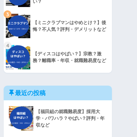
い？
3
【ミニクラブマンはやめとけ？】後
悔？不人気？評判・デメリットなど
4
【ディスコはやばい？】宗教？激
務？離職率・年収・就職難易度など
最近の投稿
【福田組の就職難易度】採用大
学・パワハラ？やばい？評判・年
収など