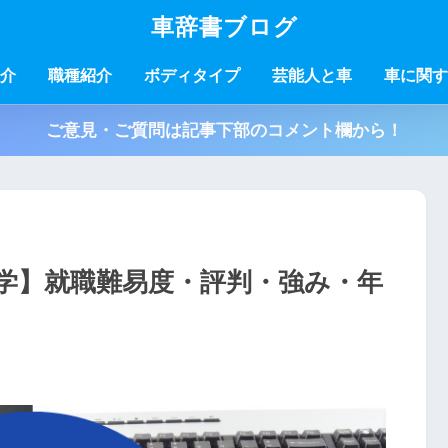
車辞書ブログ
介
職種紹介
ボディタイプ
芸能人と車
車に関す
ご意見・ご質問は記事下部のコメント欄から！
学】就職難易度・評判・強み・年