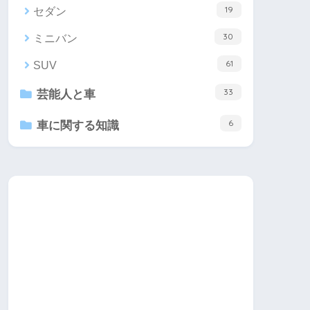
19
セダン
30
ミニバン
61
SUV
33
芸能人と車
6
車に関する知識