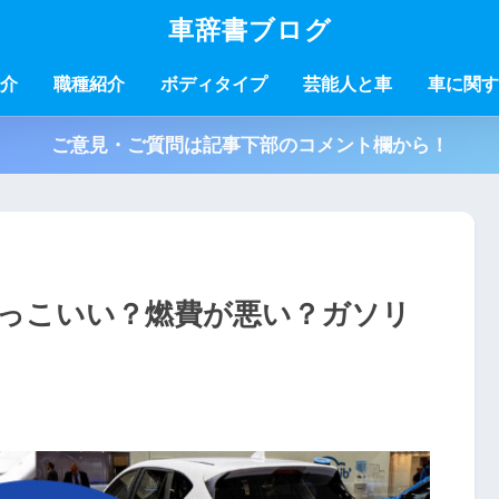
車辞書ブログ
介
職種紹介
ボディタイプ
芸能人と車
車に関す
ご意見・ご質問は記事下部のコメント欄から！
かっこいい？燃費が悪い？ガソリ