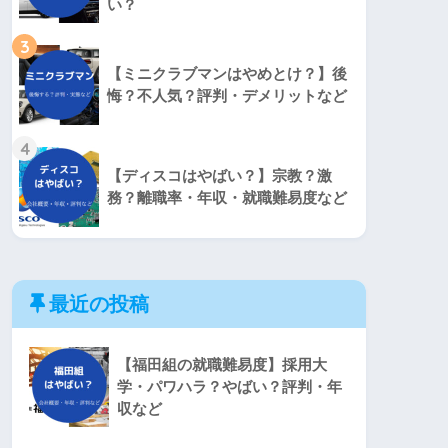
い？
3
【ミニクラブマンはやめとけ？】後
悔？不人気？評判・デメリットなど
4
【ディスコはやばい？】宗教？激
務？離職率・年収・就職難易度など
最近の投稿
【福田組の就職難易度】採用大
学・パワハラ？やばい？評判・年
収など