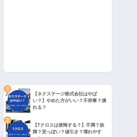
1
【ネクステージ株式会社はやば
い？】やめた方がいい？不祥事？潰
れる？
2
【Tクロスは後悔する？】不満？故
障？安っぽい？値引き？壊れやす