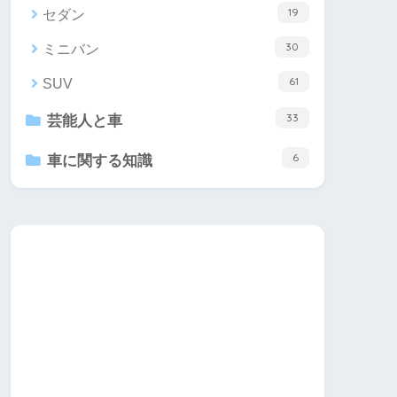
19
セダン
30
ミニバン
61
SUV
33
芸能人と車
6
車に関する知識