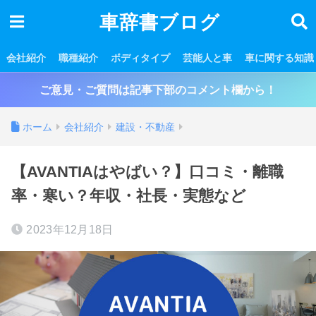
車辞書ブログ
会社紹介
職種紹介
ボディタイプ
芸能人と車
車に関する知識
ご意見・ご質問は記事下部のコメント欄から！
ホーム
会社紹介
建設・不動産
【AVANTIAはやばい？】口コミ・離職
率・寒い？年収・社長・実態など
2023年12月18日