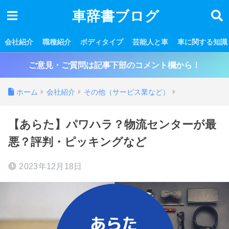
車辞書ブログ
会社紹介
職種紹介
ボディタイプ
芸能人と車
車に関する知識
ご意見・ご質問は記事下部のコメント欄から！
ホーム
会社紹介
その他（サービス業など）
【あらた】パワハラ？物流センターが最
悪？評判・ピッキングなど
2023年12月18日