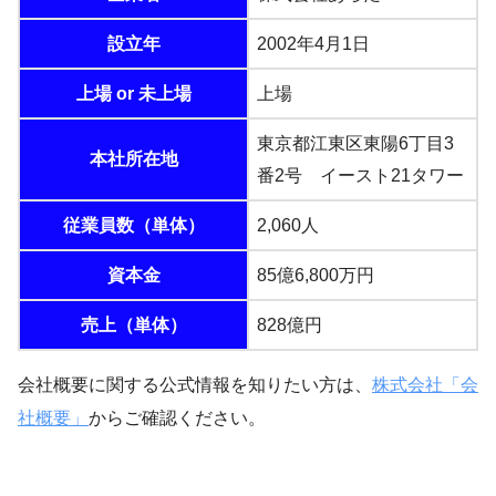
設立年
2002年4月1日
上場 or 未上場
上場
東京都江東区東陽6丁目3
本社所在地
番2号 イースト21タワー
従業員数（単体）
2,060人
資本金
85億6,800万円
売上（単体）
828億円
会社概要に関する公式情報を知りたい方は、
株式会社「会
社概要」
からご確認ください。