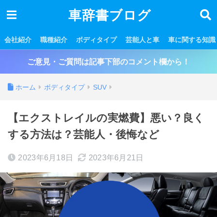
車辞書ブログ
会社紹介
職種紹介
ボディタイプ
芸能人と車
車に関する知識
ご意見・ご質問は記事下部のコメント欄から！
ホーム
ボディタイプ
SUV
【エクストレイルの実燃費】悪い？良く
する方法は？芸能人・後悔など
2023年6月18日
2023年6月21日