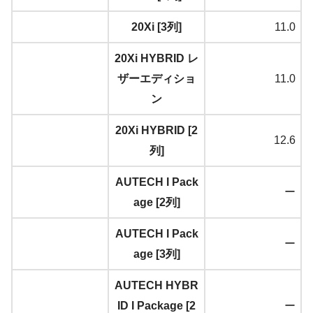
20Xi [3列]
11.0
20Xi HYBRID レ
ザーエディショ
11.0
ン
20Xi HYBRID [2
12.6
列]
AUTECH I Pack
ー
age [2列]
AUTECH I Pack
ー
age [3列]
AUTECH HYBR
ID I Package [2
ー