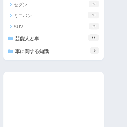
19
セダン
30
ミニバン
61
SUV
33
芸能人と車
6
車に関する知識