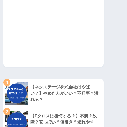
1
【ネクステージ株式会社はやば
い？】やめた方がいい？不祥事？潰
れる？
2
【Tクロスは後悔する？】不満？故
障？安っぽい？値引き？壊れやす