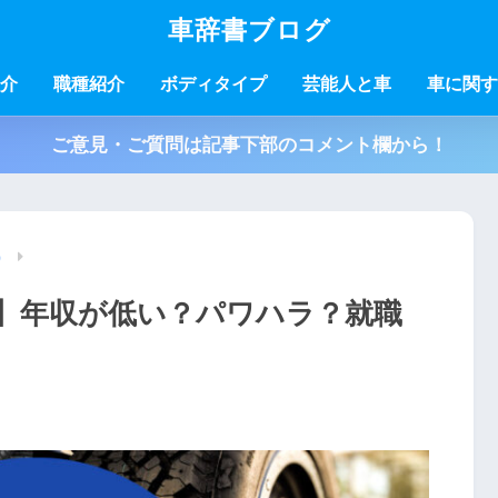
車辞書ブログ
介
職種紹介
ボディタイプ
芸能人と車
車に関す
ご意見・ご質問は記事下部のコメント欄から！
）
】年収が低い？パワハラ？就職