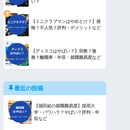
い？
3
【ミニクラブマンはやめとけ？】後
悔？不人気？評判・デメリットなど
4
【ディスコはやばい？】宗教？激
務？離職率・年収・就職難易度など
最近の投稿
【福田組の就職難易度】採用大
学・パワハラ？やばい？評判・年
収など