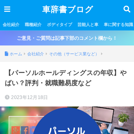
車辞書ブログ
会社紹介
職種紹介
ボディタイプ
芸能人と車
車に関する知識
ご意見・ご質問は記事下部のコメント欄から！
ホーム
会社紹介
その他（サービス業など）
【パーソルホールディングスの年収】や
ばい？評判・就職難易度など
2023年12月18日