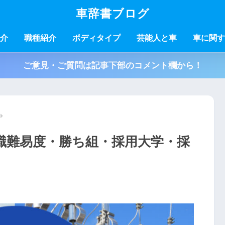
車辞書ブログ
介
職種紹介
ボディタイプ
芸能人と車
車に関す
ご意見・ご質問は記事下部のコメント欄から！
職難易度・勝ち組・採用大学・採