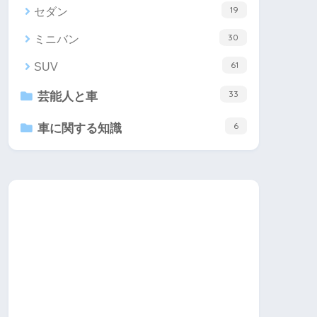
19
セダン
30
ミニバン
61
SUV
33
芸能人と車
6
車に関する知識