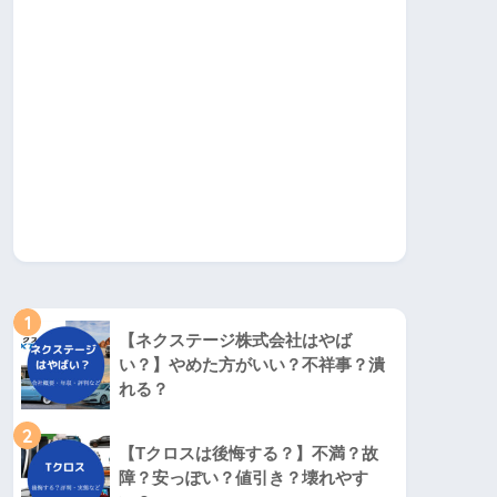
1
【ネクステージ株式会社はやば
い？】やめた方がいい？不祥事？潰
れる？
2
【Tクロスは後悔する？】不満？故
障？安っぽい？値引き？壊れやす