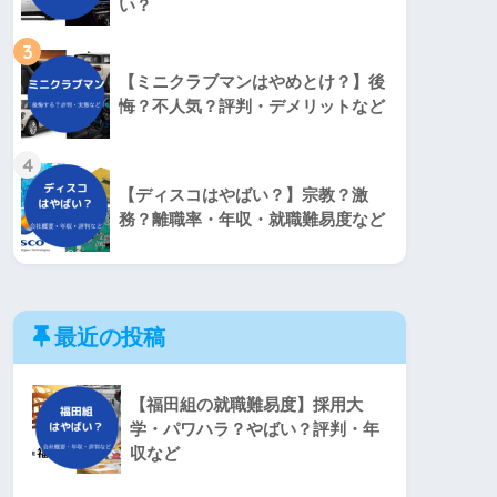
い？
3
【ミニクラブマンはやめとけ？】後
悔？不人気？評判・デメリットなど
4
【ディスコはやばい？】宗教？激
務？離職率・年収・就職難易度など
最近の投稿
【福田組の就職難易度】採用大
学・パワハラ？やばい？評判・年
収など