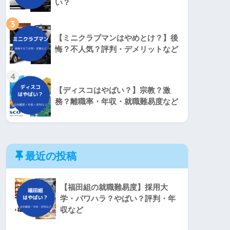
い？
3
【ミニクラブマンはやめとけ？】後
悔？不人気？評判・デメリットなど
4
【ディスコはやばい？】宗教？激
務？離職率・年収・就職難易度など
最近の投稿
【福田組の就職難易度】採用大
学・パワハラ？やばい？評判・年
収など