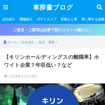
車辞書ブログ
会社紹介
職種紹介
ボディタイプ
芸能人と車
車に関する知識
ご意見・ご質問は記事下部のコメント欄から！
ホーム
会社紹介
食品・農業
【キリンホールディングスの離職率】ホ
ワイト企業？年収低い？など
2023年12月18日