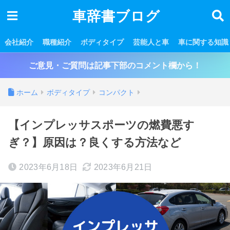
車辞書ブログ
会社紹介
職種紹介
ボディタイプ
芸能人と車
車に関する知識
ご意見・ご質問は記事下部のコメント欄から！
ホーム
ボディタイプ
コンパクト
【インプレッサスポーツの燃費悪す
ぎ？】原因は？良くする方法など
2023年6月18日
2023年6月21日