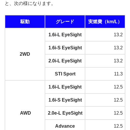
と、次の様になります。
駆動
グレード
実燃費（km/L）
1.6i-L EyeSight
13.2
1.6i-S EyeSight
13.2
2WD
2.0i-L EyeSight
13.2
STI Sport
11.3
1.6i-L EyeSight
12.5
1.6i-S EyeSight
12.5
AWD
2.0e-L EyeSight
12.5
Advance
12.5