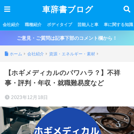
車辞書ブログ
会社紹介
職種紹介
ボディタイプ
芸能人と車
車に関する知識
ご意見・ご質問は記事下部のコメント欄から！
ホーム
会社紹介
資源・エネルギー・素材
【ホギメディカルのパワハラ？】不祥
事・評判・年収・就職難易度など
2023年12月18日