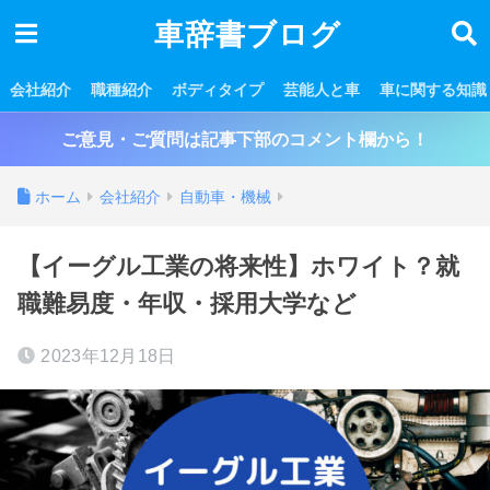
車辞書ブログ
会社紹介
職種紹介
ボディタイプ
芸能人と車
車に関する知識
ご意見・ご質問は記事下部のコメント欄から！
ホーム
会社紹介
自動車・機械
【イーグル工業の将来性】ホワイト？就
職難易度・年収・採用大学など
2023年12月18日