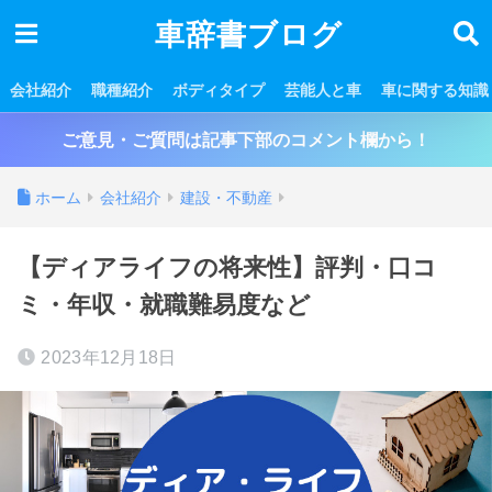
車辞書ブログ
会社紹介
職種紹介
ボディタイプ
芸能人と車
車に関する知識
ご意見・ご質問は記事下部のコメント欄から！
ホーム
会社紹介
建設・不動産
【ディアライフの将来性】評判・口コ
ミ・年収・就職難易度など
2023年12月18日