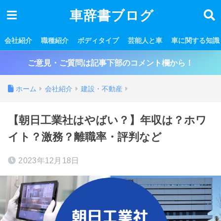
車辞書ブログ
会社紹介
職種紹介
ボディタイプ
芸能人と車
車に関する知識
ご意見・ご質問は記事下部のコメント欄から！
ホーム
会社紹介
建設・不動産
【朝日工業社はやばい？】年収は？ホワ
イト？激務？離職率・評判など
2023年12月18日