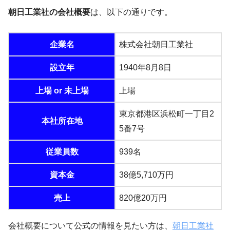
朝日工業社の会社概要
は、以下の通りです。
企業名
株式会社朝日工業社
設立年
1940年8月8日
上場 or 未上場
上場
東京都港区浜松町一丁目2
本社所在地
5番7号
従業員数
939名
資本金
38億5,710万円
売上
820億20万円
会社概要について公式の情報を見たい方は、
朝日工業社